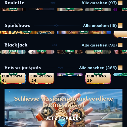
Roulette
Alle ansehen (97)
NEU
NEU
NEU
N
Spielshows
Alle ansehen (16)
NEU
NEU
Blackjack
Alle ansehen (92)
NEU
NEU
NEU
NEU
N
Heisse jackpots
Alle ansehen (269)
NEU
NEU
NEU
NEU
N
EUR 53’474.
EUR 49’850
EUR 5’630.
61
.24
29
Schliesse Missionen ab und verdiene
15.000 Münzen!
JETZT SPIELEN