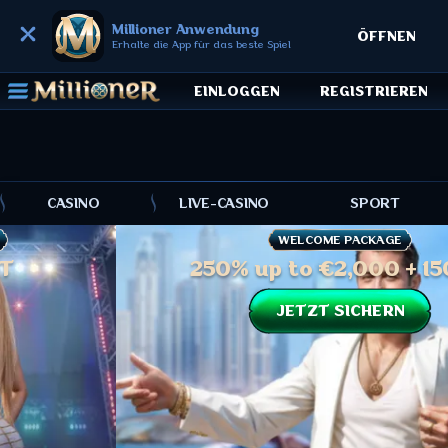
Millioner Anwendung
ÖFFNEN
Erhalte die App für das beste Spiel
EINLOGGEN
REGISTRIEREN
CASINO
LIVE-CASINO
SPORT
WELCOME PACKAGE
T
250% up to €2,000 + 15
JETZT SICHERN