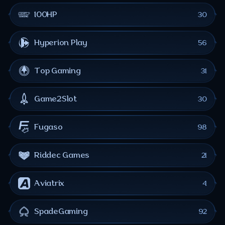
100HP
30
Hyperion Play
56
Top Gaming
31
Game2Slot
30
Fugaso
98
Riddec Games
21
Aviatrix
4
SpadeGaming
92