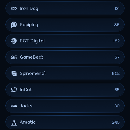
Iron Dog
131
Popiplay
86
EGT Digital
182
GameBeat
57
Spinomenal
802
InOut
65
Jacks
30
Amatic
240