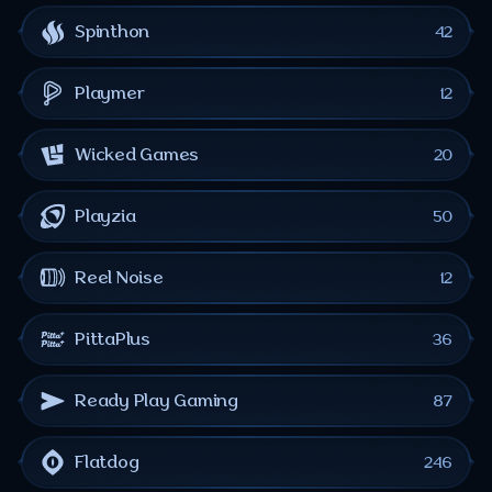
Spinthon
42
Playmer
12
Wicked Games
20
Playzia
50
Reel Noise
12
PittaPlus
36
Ready Play Gaming
87
Flatdog
246