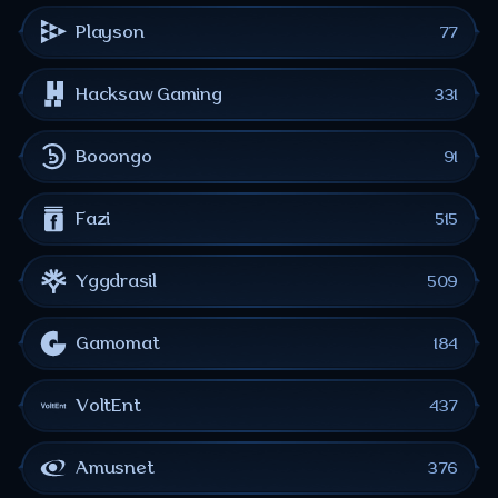
Playson
77
Hacksaw Gaming
331
Booongo
91
Fazi
515
Yggdrasil
509
Gamomat
184
VoltEnt
437
Amusnet
376