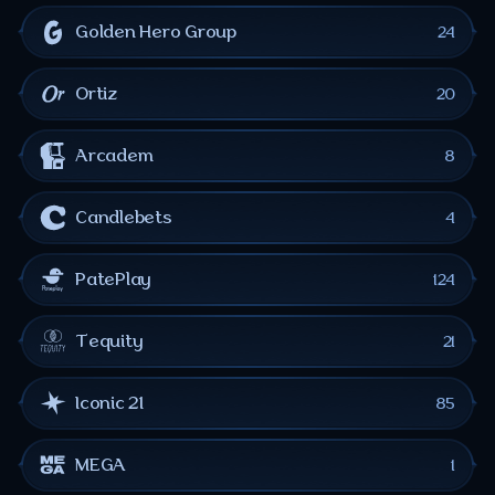
Golden Hero Group
24
Ortiz
20
Arcadem
8
Candlebets
4
PatePlay
124
Tequity
21
Iconic 21
85
MEGA
1