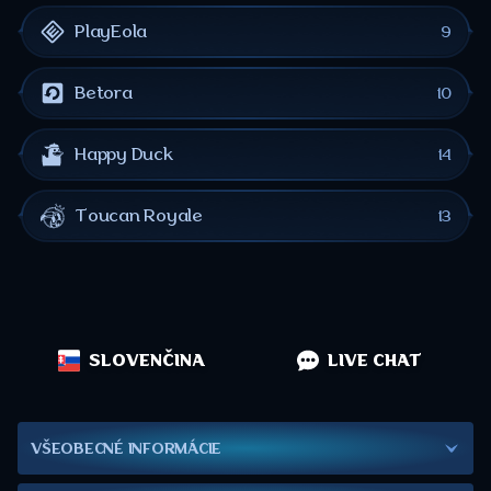
PlayEola
9
Betora
10
Happy Duck
14
Toucan Royale
13
SLOVENČINA
LIVE CHAT
VŠEOBECNÉ INFORMÁCIE