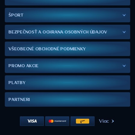
ŠPORT
BEZPEČNOSŤ A OCHRANA OSOBNÝCH ÚDAJOV
VŠEOBECNÉ OBCHODNÉ PODMIENKY
PROMO AKCIE
PLATBY
PARTNERI
Viac