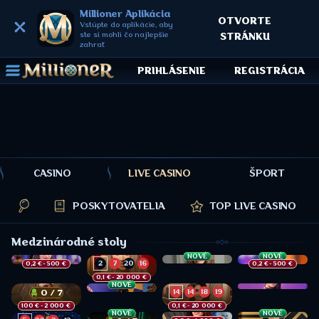
Millioner Aplikácia
OTVORTE
Vstúpte do aplikácie, aby
ste si mohli čo najlepšie
STRÁNKU
zahrať
PRIHLÁSENIE
REGISTRÁCIA
CASINO
LIVE CASINO
ŠPORT
POSKYTOVATELIA
TOP LIVE CASINO
Medzinárodné stoly
NOVÉ
NOVÉ
2
7
20
16
0,2 €
 - 500 € 
0,2 €
 - 500 € 
0,1 €
 - 20 000 € 
NOVÉ
8
4
23
16
0 / 7
14
14
18
19
100 €
 - 2 000 € 
0,1 €
 - 20 000 € 
NOVÉ
NOVÉ
4
31
33
4
2
5
22
34