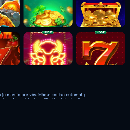
NOVÉ
NOVÉ
o je miesto pre vás. Máme casino automaty
 automaty s nádychom šťastia alebo hrajte
ncu hrať väčšinu našich úžasných
te plný prístup ku všetkým hrám a promo