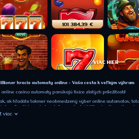
101 384,39 €
NOVÉ
NOVÉ
VIAC HIER
illioner hracie automaty online – Vaša cesta k veľkým výhram
r online casino automaty ponúkajú tisíce zlatých príležitostí!
ak, ak hľadáte takmer neobmedzený výber online automatov, tot
ých najlepších poskytovateľov v odvetví. Užite si online výherné
utomaty na vrcholoch najvyšších veží mesta o zlaté mince.
ť viac
zaobchádzame ako s VIP ešte pred registráciou a dávame vám ša
v v demo verzii. A po registrácii je to ešte lepšie, pretože získa
ktoré ich dopĺňajú.