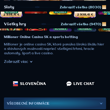
Sloty
Zobraziť všetko (8030)
NOVINKA
NOVINKA
NOV
2 938,41 €
2 938,41 €
Všetky hry
Zobraziť všetko (9470)
NOVINKA
NOVINKA
NOV
Millioner Online Casino SK a sports betting
Millioner je online casino SK, ktoré ponúka širokú škálu hier
a stávkových možností naprieč všetkými trhmi, hracie
automaty, šport a live casino.
V Millioner si môžete zahrať online casino hry najvyššej
Zobraziť viac
kvality v tisíckach, pretože spolupracujeme s najlepšími
poskytovateľmi hier, čo znamená, že vám môžeme
ponúknuť tie najlepšie hry.
Keď v roku 2000 došlo k prechodu na online casino, bolo to
SLOVENČINA
LIVE CHAT
odštartovanie revolúcie v iGamingu, která pokračuje
dodnes, a Millioner je na špici novej genáracie online casino
zábavy!
Zahrajte si tie najlepšie online casino hry v Millioner.
VŠEOBECNÉ INFORMÁCIE