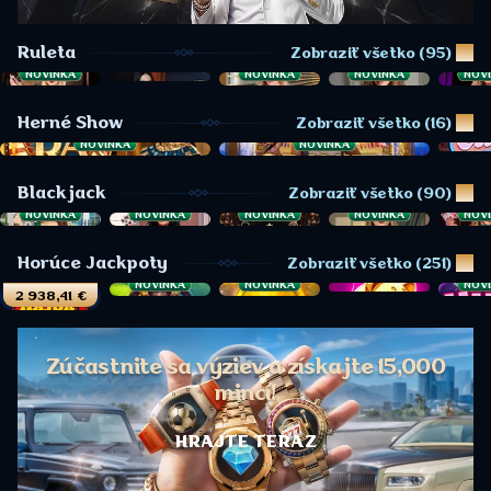
Ruleta
Zobraziť všetko (95)
NOVINKA
NOVINKA
NOVINKA
NOV
Herné Show
Zobraziť všetko (16)
NOVINKA
NOVINKA
Blackjack
Zobraziť všetko (90)
NOVINKA
NOVINKA
NOVINKA
NOVINKA
NOV
Horúce Jackpoty
Zobraziť všetko (251)
NOVINKA
NOVINKA
NOV
2 938,41 €
Zúčastnite sa výziev a získajte 15,000
mincí!
HRAJTE TERAZ