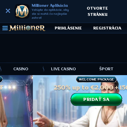
Millioner Aplikácia
OTVORTE
Vstúpte do aplikácie, aby
ste si mohli čo najlepšie
STRÁNKU
zahrať
PRIHLÁSENIE
REGISTRÁCIA
CASINO
LIVE CASINO
ŠPORT
WELCOME PACKAGE
T
250% up to €2,000 + 15
PRIDAŤ SA