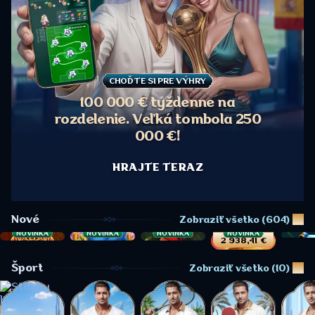
CHOĎTE SI PRE VÝHRY
100 000 € týždenne na
rozdelenie. Veľká tombola 250
000 €!
HRAJTE TERAZ
Nové
Zobraziť všetko (604)
NOVINKA
NOVINKA
NOVINKA
NOVINKA
2 938,41 €
Šport
Zobraziť všetko (10)