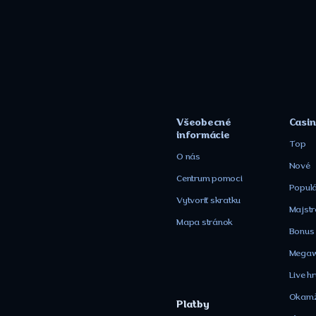
Všeobecné
Casi
informácie
Top
O nás
Nové
Centrum pomoci
Popul
Vytvoriť skratku
Majstr
Mapa stránok
Bonus
Mega
Live h
Okamži
Platby