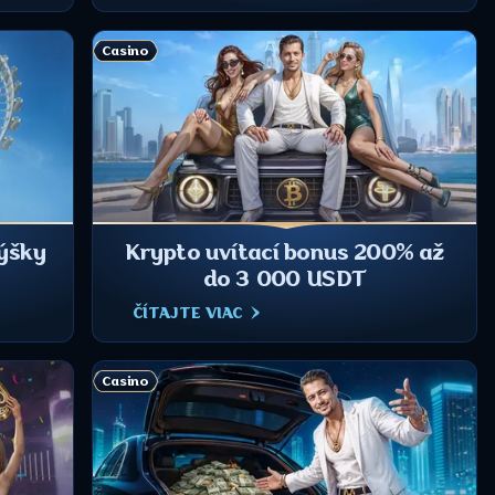
Casino
výšky
Krypto uvítací bonus 200% až
do 3 000 USDT
ČÍTAJTE VIAC
Casino