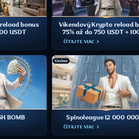
reload bonus
Víkendový Krypto reload 
000 USDT
75% až do 750 USDT + 10
ČÍTAJTE VIAC
Casino
SH BOMB
Spinoleague 12 000 000
ČÍTAJTE VIAC