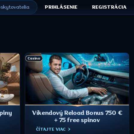
oskytovatelia
PRIHLÁSENIE
REGISTRÁCIA
Casino
piny
Víkendový Reload Bonus 750 €
+ 75 free spinov
ČÍTAJTE VIAC