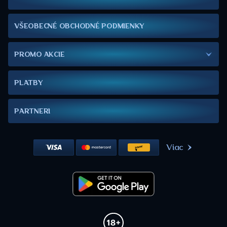
VŠEOBECNÉ OBCHODNÉ PODMIENKY
PROMO AKCIE
PLATBY
PARTNERI
Viac