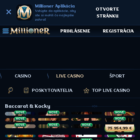
Millioner Aplikácia
OTVORTE
Vstúpte do aplikácie, aby
ste si mohli čo najlepšie
STRÁNKU
zahrať
PRIHLÁSENIE
REGISTRÁCIA
CASINO
LIVE CASINO
ŠPORT
POSKYTOVATELIA
TOP LIVE CASINO
Baccarat & Kocky
NOVÉ
NOVÉ
NOVÉ
NOVÉ
NOVÉ
NOVÉ
NOVÉ
NOVÉ
75 954,99 €