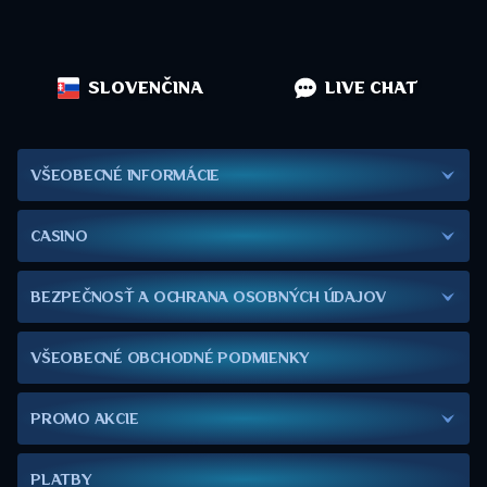
SLOVENČINA
LIVE CHAT
VŠEOBECNÉ INFORMÁCIE
CASINO
BEZPEČNOSŤ A OCHRANA OSOBNÝCH ÚDAJOV
VŠEOBECNÉ OBCHODNÉ PODMIENKY
PROMO AKCIE
PLATBY