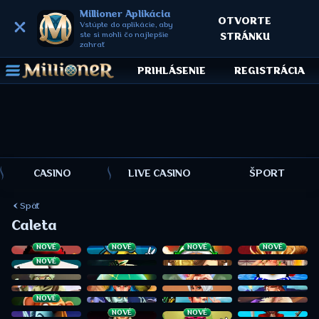
Millioner Aplikácia
OTVORTE
Vstúpte do aplikácie, aby
ste si mohli čo najlepšie
STRÁNKU
zahrať
PRIHLÁSENIE
REGISTRÁCIA
CASINO
LIVE CASINO
ŠPORT
Späť
Caleta
NOVÉ
NOVÉ
NOVÉ
NOVÉ
NOVÉ
NOVÉ
NOVÉ
NOVÉ