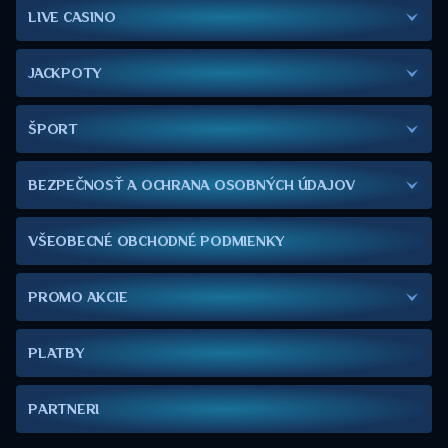
LIVE CASINO
JACKPOTY
ŠPORT
BEZPEČNOSŤ A OCHRANA OSOBNÝCH ÚDAJOV
VŠEOBECNÉ OBCHODNÉ PODMIENKY
PROMO AKCIE
PLATBY
PARTNERI