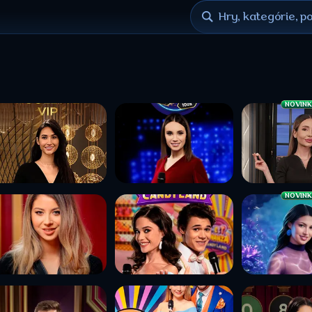
Hry, kategórie, p
NOVIN
NOVIN