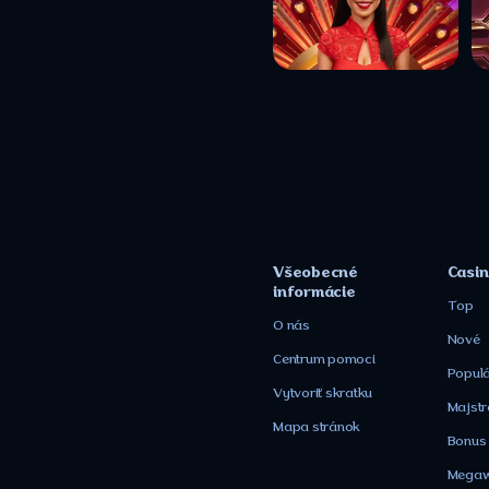
Všeobecné
Casi
informácie
Top
O nás
Nové
Centrum pomoci
Popul
Vytvoriť skratku
Majstr
Mapa stránok
Bonus
Mega