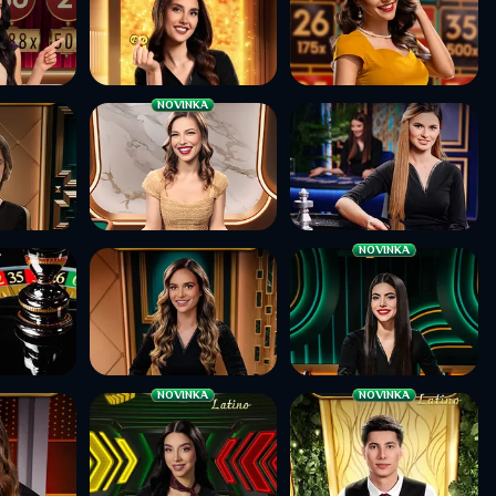
NOVINKA
NOVINKA
NOVINKA
NOVINKA