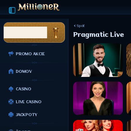
Späť
MAJSTROVSTVÁ
Pragmatic Live
SVETA GO!
PROMO AKCIE
DOMOV
CASINO
LIVE CASINO
JACKPOTY