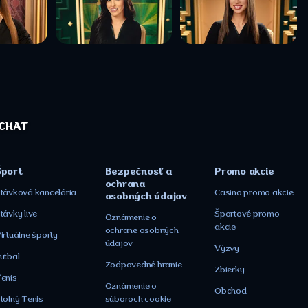
 CHAT
Šport
Bezpečnosť a
Promo akcie
ochrana
távková kancelária
Casino promo akcie
osobných údajov
távky live
Športové promo
Oznámenie o
akcie
ochrane osobných
irtuálne športy
údajov
Výzvy
utbal
Zodpovedné hranie
Zbierky
enis
Oznámenie o
Obchod
tolný Tenis
súboroch cookie