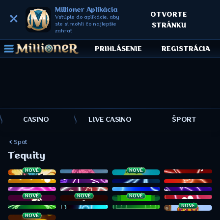
Millioner Aplikácia
OTVORTE
Vstúpte do aplikácie, aby
ste si mohli čo najlepšie
STRÁNKU
zahrať
PRIHLÁSENIE
REGISTRÁCIA
CASINO
LIVE CASINO
ŠPORT
Späť
Tequity
NOVÉ
NOVÉ
NOVÉ
NOVÉ
NOVÉ
NOVÉ
NOVÉ