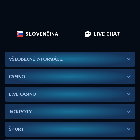
SLOVENČINA
LIVE CHAT
VŠEOBECNÉ INFORMÁCIE
CASINO
LIVE CASINO
JACKPOTY
ŠPORT