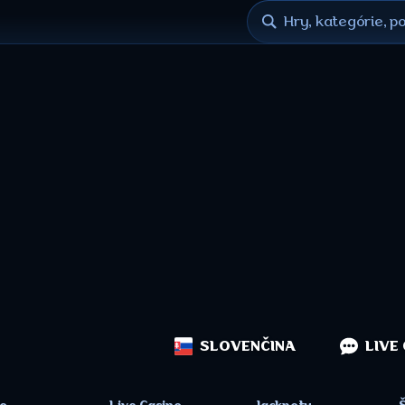
Hry, kategórie, p
SLOVENČINA
LIVE