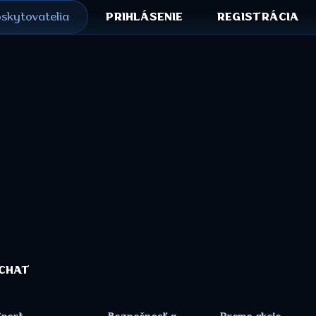
oskytovatelia
PRIHLÁSENIE
REGISTRÁCIA
 CHAT