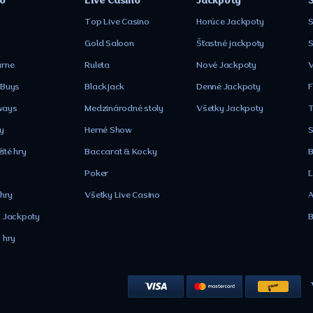
no
Live Casino
Jackpoty
Top Live Casino
Horúce Jackpoty
S
Gold Saloon
Šťastné jackpoty
S
árne
Ruleta
Nové Jackpoty
V
 Buys
Blackjack
Denné Jackpoty
F
ways
Medzinárodné stoly
Všetky Jackpoty
T
ry
Herné Show
S
té hry
Baccarat & Kocky
B
Poker
Ľ
 hry
Všetky Live Casino
A
 Jackpoty
B
 hry