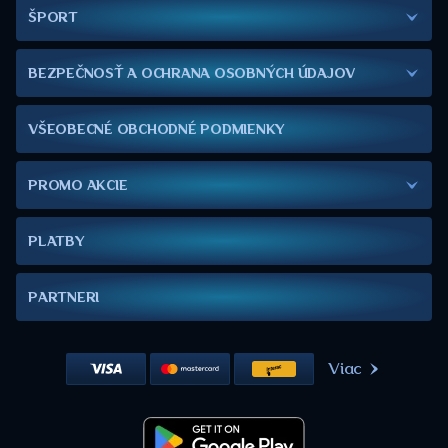
ŠPORT
BEZPEČNOSŤ A OCHRANA OSOBNÝCH ÚDAJOV
VŠEOBECNÉ OBCHODNÉ PODMIENKY
PROMO AKCIE
PLATBY
PARTNERI
Viac