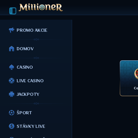
PROMO AKCIE
DOMOV
CASINO
LIVE CASINO
C
JACKPOTY
ŠPORT
STÁVKY LIVE