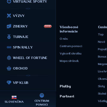
VIRTUÁLNE ŠPORTY
VÝZVY
ZBIERKY
nové
Všeobecné
Casi
informácie
Top
TURNAJE
O nás
Nové
Centrum pomoci
SPIN RALLY
Popul
Vytvoriť skratku
Bonus
WHEEL OF FORTUNE
Mapa stránok
Mega
OBCHOD
Live h
Okamži
VIP KLUB
Platby
Sloty
Stolné
Partneri
CENTRUM
Všetky
SLOVENČINA
POMOCI