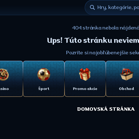
Hry, kategórie, p
404 stránka nebola nájden
Ups! Túto stránku neviem
Pozrite si najobľúbenejšie sekc
asino
Šport
Promo akcie
Obchod
DOMOVSKÁ STRÁNKA