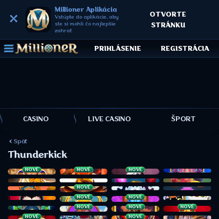
Millioner Aplikácia
OTVORTE
Vstúpte do aplikácie, aby
ste si mohli čo najlepšie
STRÁNKU
zahrať
PRIHLÁSENIE
REGISTRÁCIA
CASINO
LIVE CASINO
ŠPORT
Späť
Thunderkick
NOVÉ
NOVÉ
NOVÉ
NOVÉ
NOVÉ
NOVÉ
NOVÉ
NOVÉ
NOVÉ
NOVÉ
NOVÉ