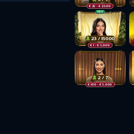
€ 25
 - € 2.500 
NEU
23 / 15000
€ 1
 - € 5.000 
2 / 7
€ 100
 - € 5.000 