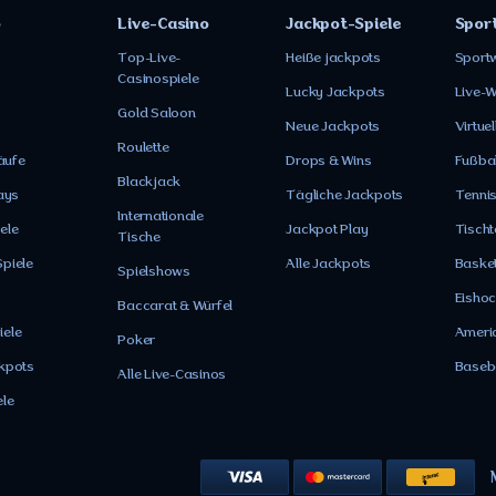
o
Live-Casino
Jackpot-Spiele
Spor
Top-Live-
Heiße jackpots
Sport
Casinospiele
Lucky Jackpots
Live-W
Gold Saloon
Neue Jackpots
Virtuel
Roulette
äufe
Drops & Wins
Fußbal
Blackjack
ays
Tägliche Jackpots
Tenni
Internationale
ele
Jackpot Play
Tischt
Tische
Spiele
Alle Jackpots
Basket
Spielshows
Eisho
Baccarat & Würfel
iele
Americ
Poker
ckpots
Baseb
Alle Live-Casinos
ele