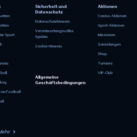
t
Sicherheit und
Aktionen
Datenschutz
wetten
Casino-Aktionen
Datenschutzhinweis
etten
Sport-Aktionen
Verantwortungsvolles
ler Sport
Missionen
Spielen
l
Sammlungen
Cookie-Hinweis
s
Shop
ennis
Turniere
ball
VIP-Club
Allgemeine
ckey
Geschäftsbedingungen
an Football
all
Mehr