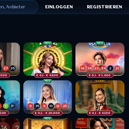
en, Anbieter
EINLOGGEN
REGISTRIEREN
NEU
NEU
27
35
16
36
23
34
2
21
0.000 
€ 0,1
 - € 4.600 
€ 0,1
 - € 5.000 
10
30
3
5
15
7
7
12
NEU
35
21
33
28
7
29
23
10
32
34
B
T
P
9
35
9
13
12
25
.500 
€ 0,5
 - € 20.000 
€ 0,1
 - € 4.500 
B
B
10
3
27
24
12
26
NEU