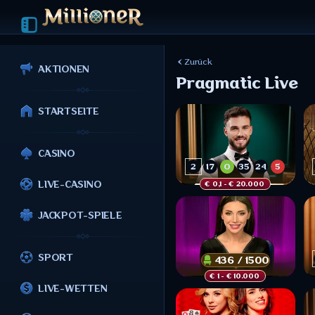
Zurück
AKTIONEN
Pragmatic Live
STARTSEITE
CASINO
2
17
0
35
24
5
LIVE-CASINO
€ 0,1
 - € 20.000 
34
25
19
34
23
29
JACKPOT-SPIELE
1
2
16
11
24
8
16
17
SPORT
436 / 1500
€ 1
 - € 10.000 
LIVE-WETTEN