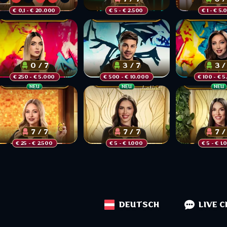
€ 0,1
 - € 20.000 
€ 5
 - € 2.500 
€ 1
 - € 5.
11
23
26
29
9
26
31
27
12
0
31
6
35
8
0 / 7
3 / 7
3 /
€ 250
 - € 5.000 
€ 500
 - € 10.000 
€ 100
 - € 
NEU
NEU
NEU
7 / 7
7 / 7
7 /
€ 25
 - € 2.500 
€ 5
 - € 1.000 
€ 5
 - € 1.
DEUTSCH
LIVE 