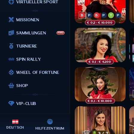
VIRTUELLER SPORT
B
P
B
P
T
P
MISSIONEN
€ 0,2
 - € 10.000 
B
P
T
P
P
P
SAMMLUNGEN
neu
P
B
T
B
P
B
TURNIERE
B
P
B
SPIN RALLY
€ 0,1
 - € 4.200 
WHEEL OF FORTUNE
SHOP
€ 0,1
 - € 10.000 
VIP-CLUB
DEUTSCH
HILFEZENTRUM
3 / 7