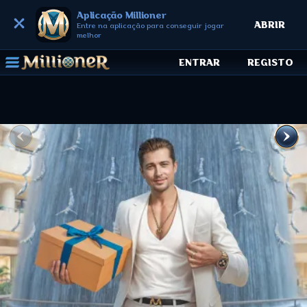
Aplicação Millioner
ABRIR
Entre na aplicação para conseguir jogar
melhor
ENTRAR
REGISTO