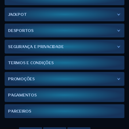
JACKPOT
DESPORTOS
SEGURANÇA E PRIVACIDADE
TERMOS E CONDIÇÕES
PROMOÇÕES
PAGAMENTOS
PARCEIROS