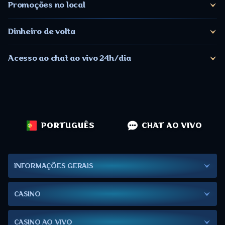
Promoções no local
Dinheiro de volta
Acesso ao chat ao vivo 24h/dia
PORTUGUÊS
CHAT AO VIVO
INFORMAÇÕES GERAIS
CASINO
CASINO AO VIVO