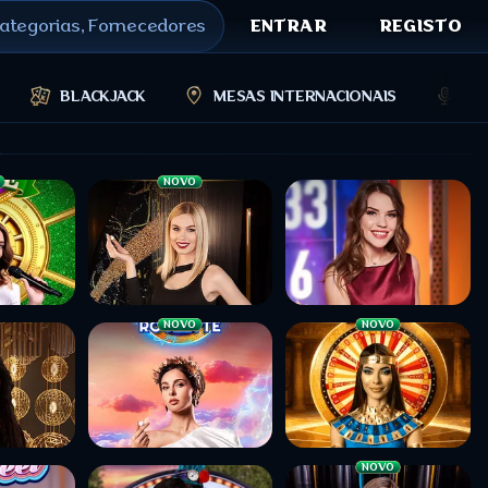
Categorias, Fornecedores
ENTRAR
REGISTO
BLACKJACK
MESAS INTERNACIONAIS
GA
NOVO
NOVO
NOVO
NOVO