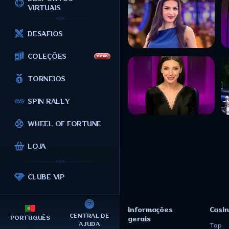
VIRTUAIS
DESAFIOS
COLEÇÕES
novo
TORNEIOS
SPIN RALLY
WHEEL OF FORTUNE
LOJA
CLUBE VIP
Informações
Casi
CENTRAL DE
PORTUGUÊS
gerais
AJUDA
Top