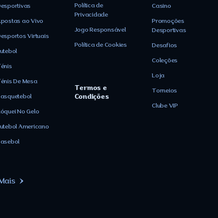
Política de
esportivas
Casino
Privacidade
postas ao Vivo
Promoções
Jogo Responsável
Desportivas
esportos Virtuais
Política de Cookies
Desafios
utebol
Coleções
énis
Loja
énis De Mesa
Termos e
Torneios
Condições
asquetebol
Clube VIP
óquei No Gelo
utebol Americano
asebol
Mais