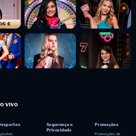
,06 €
NOVO
O VIVO
Desportos
Segurança e
Promoções
Privacidade
postas
Promoções de