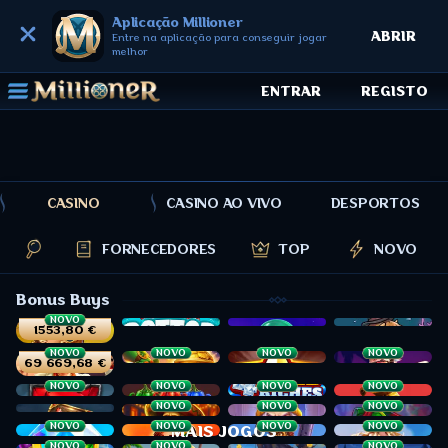
Aplicação Millioner
ABRIR
Entre na aplicação para conseguir jogar
melhor
ENTRAR
REGISTO
CASINO
CASINO AO VIVO
DESPORTOS
FORNECEDORES
TOP
NOVO
Bonus Buys
NOVO
1553,80 €
NOVO
NOVO
NOVO
NOVO
69 669,68 €
NOVO
NOVO
NOVO
NOVO
NOVO
NOVO
NOVO
NOVO
NOVO
NOVO
NOVO
MAIS JOGOS
NOVO
NOVO
NOVO