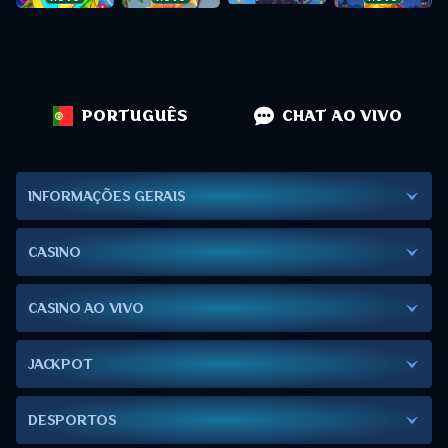
PORTUGUÊS
CHAT AO VIVO
INFORMAÇÕES GERAIS
CASINO
CASINO AO VIVO
JACKPOT
DESPORTOS