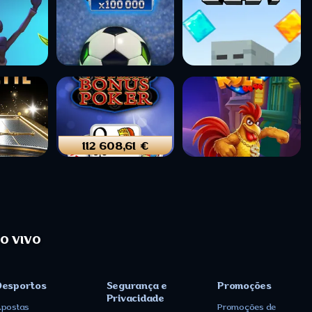
112 608,61 €
O VIVO
Desportos
Segurança e
Promoções
Privacidade
postas
Promoções de