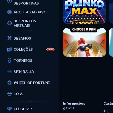
DESPORTIVAS
APOSTAS AO VIVO
DESPORTOS
VIRTUAIS
DESAFIOS
COLEÇÕES
novo
TORNEIOS
SPIN RALLY
WHEEL OF FORTUNE
LOJA
Informações
Casi
gerais
CLUBE VIP
Top