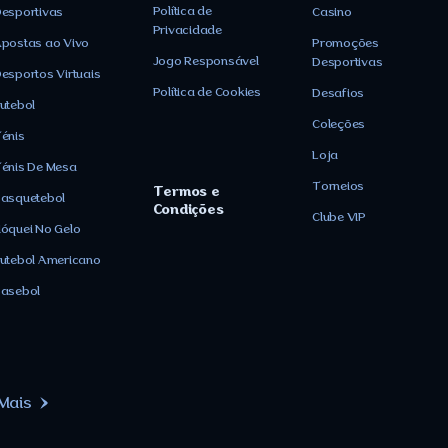
Política de
esportivas
Casino
Privacidade
postas ao Vivo
Promoções
Jogo Responsável
Desportivas
esportos Virtuais
Política de Cookies
Desafios
utebol
Coleções
énis
Loja
énis De Mesa
Torneios
Termos e
asquetebol
Condições
Clube VIP
óquei No Gelo
utebol Americano
asebol
Mais