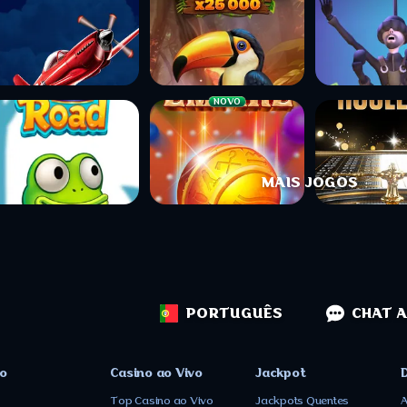
NOVO
MAIS JOGOS
PORTUGUÊS
CHAT A
no
Casino ao Vivo
Jackpot
Top Casino ao Vivo
Jackpots Quentes
A