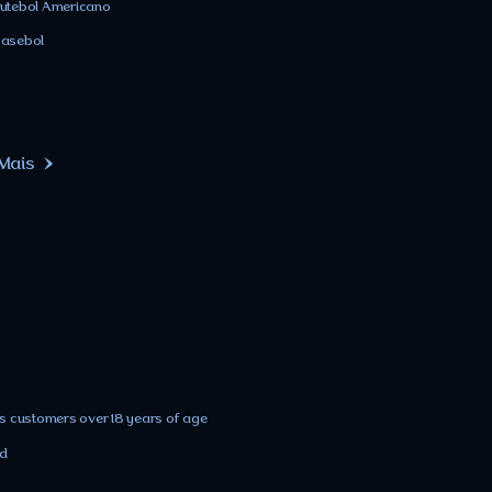
utebol Americano
asebol
Mais
ts customers over 18 years of age
ed