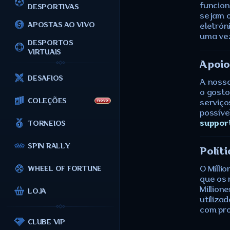
funcion
DESPORTIVAS
sejam o
APOSTAS AO VIVO
eletrón
uma vez
DESPORTOS
VIRTUAIS
Apoio
DESAFIOS
A nossa
o gosto
COLEÇÕES
novo
serviço
possíve
suppor
TORNEIOS
SPIN RALLY
Polít
WHEEL OF FORTUNE
O Milli
que os 
Million
LOJA
utiliza
com pro
CLUBE VIP