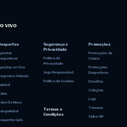
O VIVO
Desportos
Segurança e
Promoções
Privacidade
postas
Promoções de
Política de
esportivas
Casino
Privacidade
postas ao Vivo
Promoções
Jogo Responsável
Desportivas
esportos Virtuais
Política de Cookies
Desafios
utebol
Coleções
énis
Loja
énis De Mesa
Torneios
Termos e
asquetebol
Condições
Clube VIP
óquei No Gelo