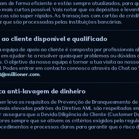
am de forma eficiente e estão sempre atualizados, para 
 mais curtos possível. Vais notar que os depósitos e leva
icas são super rápidos. As transações com cartão de cré
 que são processadas pelas instituições bancárias.
 ao cliente disponível e qualificado
 equipa de apoio ao cliente é composta por profissionais a
 em ajudar-te a resolver quaisquer problemas ou dúvidas q
s. O objetivo da nossa equipa é tornar a tua visita ao noss
l. Podes entrar em contacto connosco através do Chat ao 
t@millioner.com
.
ica anti-lavagem de dinheiro
oner leva os requisitos de Prevenção de Branqueamento de 
mais elevados padrões da Diretiva AML são respeitados em
er assegura que a Devida Diligência do Cliente (Customer Du
dores sempre que se ativem os critérios exigidos pela reg
cedimentos e processos claros para garantir que o risco d