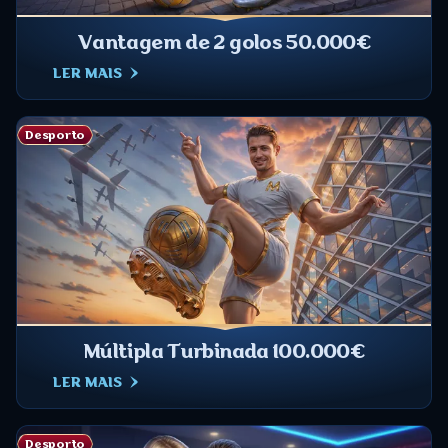
Vantagem de 2 golos 50.000€
LER MAIS
Desporto
Múltipla Turbinada 100.000€
LER MAIS
Desporto