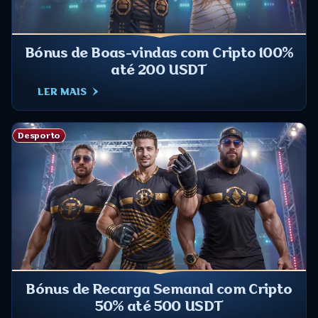
Bónus de Boas-vindas com Cripto 100%
até 200 USDT
LER MAIS
Desporto
Bónus de Recarga Semanal com Cripto
50% até 500 USDT