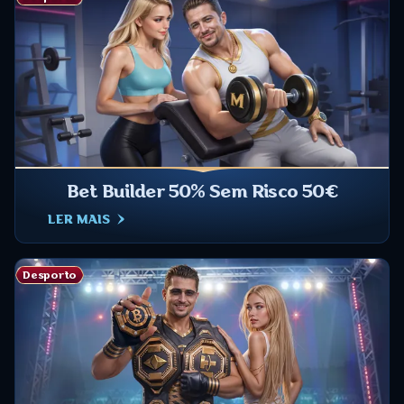
Bet Builder 50% Sem Risco 50€
LER MAIS
Desporto