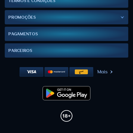
TERMOS E CONDIÇÕES
PROMOÇÕES
PAGAMENTOS
PARCEIROS
Mais