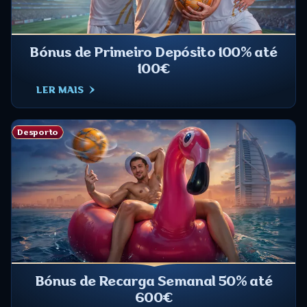
Bónus de Primeiro Depósito 100% até
100€
LER MAIS
Desporto
Bónus de Recarga Semanal 50% até
600€