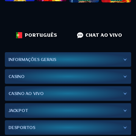
PORTUGUÊS
CHAT AO VIVO
INFORMAÇÕES GERAIS
CASINO
CASINO AO VIVO
JACKPOT
DESPORTOS