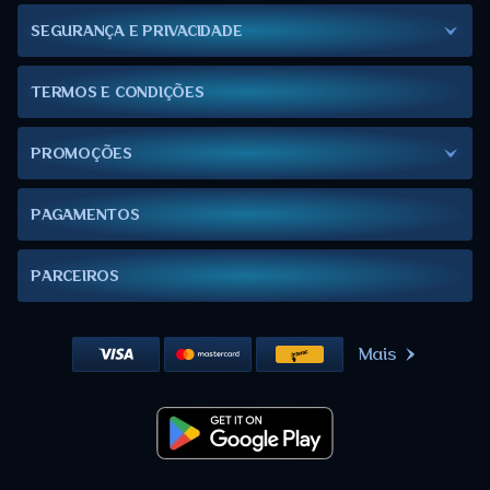
SEGURANÇA E PRIVACIDADE
TERMOS E CONDIÇÕES
PROMOÇÕES
PAGAMENTOS
PARCEIROS
Mais