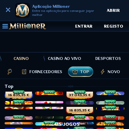
Aplicação Millioner
ABRIR
Entre na aplicação para conseguir jogar
melhor
ENTRAR
REGISTO
CASINO
CASINO AO VIVO
DESPORTOS
FORNECEDORES
TOP
NOVO
Top
NOVO
NOVO
NOVO
NOVO
16 835,35 €
37 043,35 €
NOVO
NOVO
NOVO
NOVO
16 835,35 €
NOVO
NOVO
NOVO
NOVO
NOVO
MAIS JOGOS
NOVO
NOVO