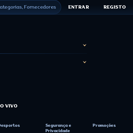
Categorias, Fornecedores
ENTRAR
REGISTO
O VIVO
Desportos
Segurança e
Promoções
Privacidade