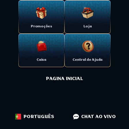
Promoções
Loja
Caixa
Central de Ajuda
PAGINA INICIAL
PORTUGUÊS
CHAT AO VIVO