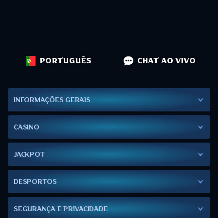
PORTUGUÊS
CHAT AO VIVO
INFORMAÇÕES GERAIS
CASINO
JACKPOT
DESPORTOS
SEGURANÇA E PRIVACIDADE