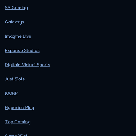
SA Gaming
Galaxsys
Imagine Live
Expanse Studios
Digitain Virtual Sports
Just Slots
100HP
Hyperion Play
Top Gaming