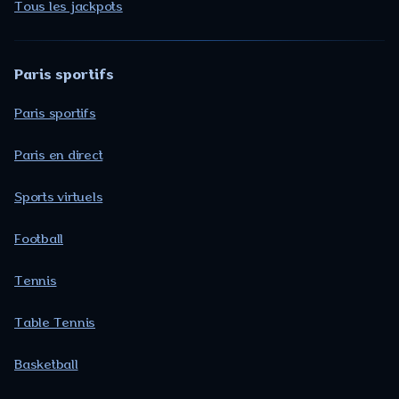
Tous les jackpots
Paris sportifs
Paris sportifs
Paris en direct
Sports virtuels
Football
Tennis
Table Tennis
Basketball