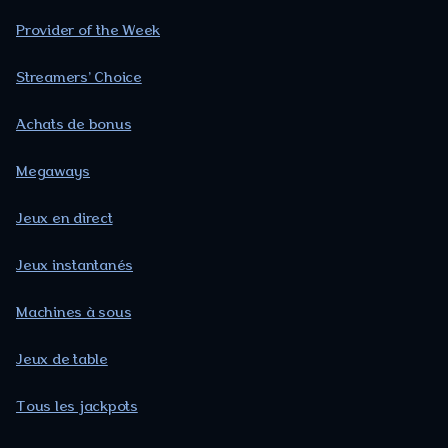
Provider of the Week
Streamers' Choice
Achats de bonus
Megaways
Jeux en direct
Jeux instantanés
Machines à sous
Jeux de table
Tous les jackpots