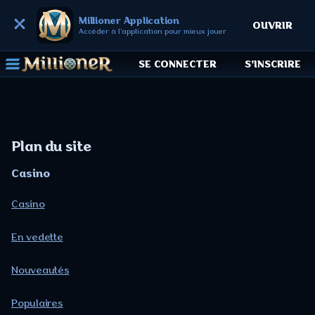
Millioner Application
OUVRIR
Accéder à l'application pour mieux jouer
SE CONNECTER
S'INSCRIRE
Plan du site
Casino
Casino
En vedette
Nouveautés
Populaires