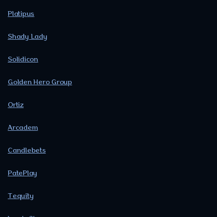
Platipus
Shady Lady
Solidicon
Golden Hero Group
Ortiz
Arcadem
Candlebets
PatePlay
Tequity