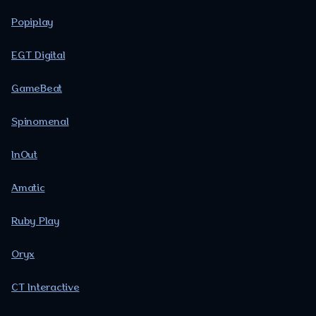
Popiplay
EGT Digital
GameBeat
Spinomenal
InOut
Amatic
Ruby Play
Oryx
CT Interactive