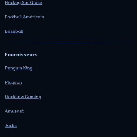
Hockey Sur Glace
Football Américain
Baseball
Fournisseurs
Penguin King
Playson
Hacksaw Gaming
Amusnet
Jacks