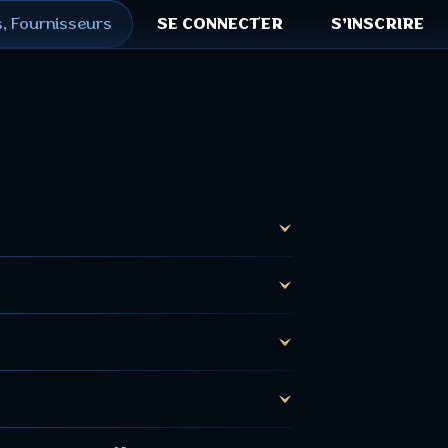
s, Fournisseurs
SE CONNECTER
S'INSCRIRE