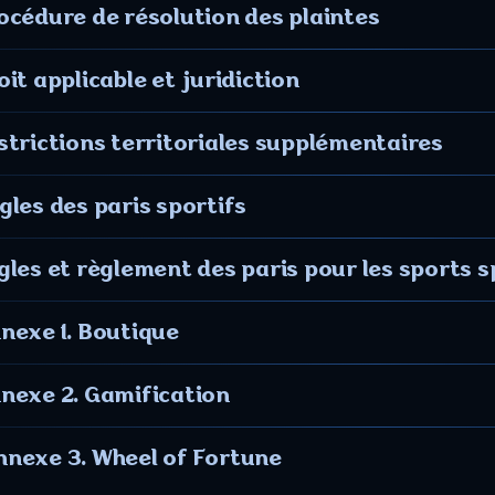
océdure de résolution des plaintes
oit applicable et juridiction
strictions territoriales supplémentaires
gles des paris sportifs
gles et règlement des paris pour les sports s
nexe 1. Boutique
nexe 2. Gamification
nnexe 3. Wheel of Fortune