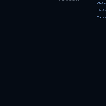
Jeux d
Tous l
Tous l