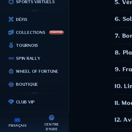
Vér
SPORTS VIRTUELS
Sol
DÉFIS
COLLECTIONS
nouveau
Bon
TOURNOIS
Pla
SPIN RALLY
Fra
WHEEL OF FORTUNE
BOUTIQUE
Li
CLUB VIP
Mod
Av
CENTRE
FRANÇAIS
D'AIDE