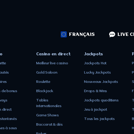
FRANÇAIS
LIVE 
no
Casino en direct
Jackpots
P
ette
Meilleur live casino
Jackpots Hot
P
autés
Gold Saloon
Lucky Jackpots
P
ires
Roulette
Nouveaux Jackpots
S
s de bonus
Blackjack
Drops & Wins
F
ways
Tables
Jackpots quoditiens
T
internationales
n direct
Jeu à jackpot
T
Game Shows
nstantanés
Tous les jackpots
B
Baccarat & dés
es à sous
H
Poker