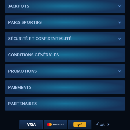
JACKPOTS
PARIS SPORTIFS
SÉCURITÉ ET CONFIDENTIALITÉ
CONDITIONS GÉNÉRALES
PROMOTIONS
PAIEMENTS
PARTENAIRES
Plus