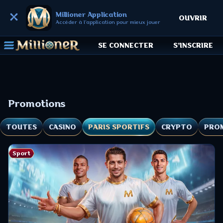
Millioner Application
OUVRIR
Accéder à l'application pour mieux jouer
SE CONNECTER
S'INSCRIRE
Promotions
TOUTES
CASINO
PARIS SPORTIFS
CRYPTO
PROM
Sport