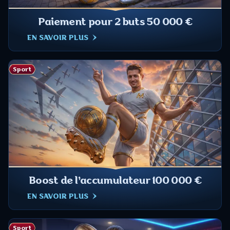
Paiement pour 2 buts 50 000 €
EN SAVOIR PLUS
Sport
Boost de l'accumulateur 100 000 €
EN SAVOIR PLUS
Sport