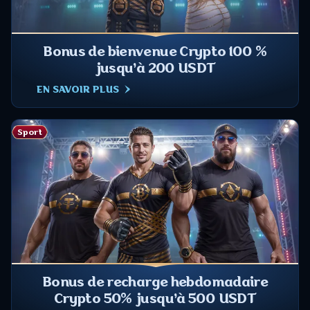
Bonus de bienvenue Crypto 100 %
jusqu'à 200 USDT
EN SAVOIR PLUS
Sport
Bonus de recharge hebdomadaire
Crypto 50% jusqu'à 500 USDT