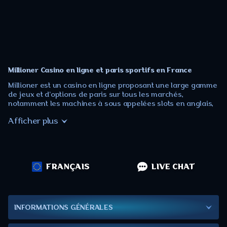
Millioner Casino en ligne et paris sportifs en France
Millioner est un casino en ligne proposant une large gamme
de jeux et d'options de paris sur tous les marchés,
notamment les machines à sous appelées slots en anglais,
les jeux sportifs et le live casino.
Afficher plus
Sur Millioner, vous pouvez jouer à des milliers de jeux de
casino en ligne de la plus haute qualité grâce à nos
partenariats avec les meilleurs fournisseurs de jeux, ce qui
nous permet de vous offrir les meilleurs jeux.
FRANÇAIS
LIVE CHAT
L'arrivée des casinos en ligne dans les années 2000 a
marqué le début d'une révolution dans le secteur des jeux
en ligne, qui se poursuit encore aujourd'hui. Millioner est à
la pointe de la nouvelle génération de divertissements de
casino en ligne !
INFORMATIONS GÉNÉRALES
Jouez aux meilleurs jeux de casino en ligne sur Millioner.