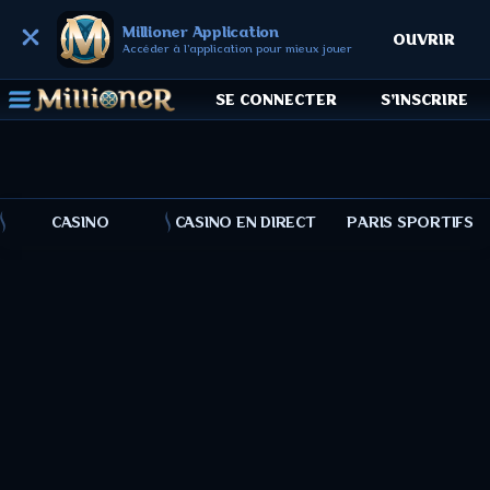
Millioner Application
OUVRIR
Accéder à l'application pour mieux jouer
SE CONNECTER
S'INSCRIRE
CASINO
CASINO EN DIRECT
PARIS SPORTIFS