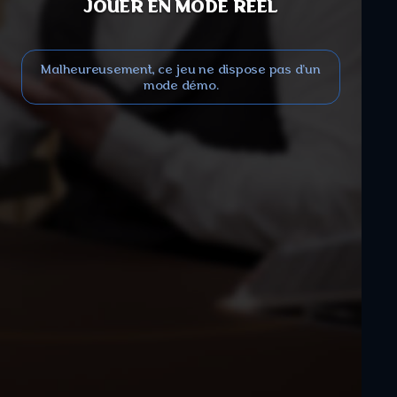
JOUER EN MODE RÉEL
Malheureusement, ce jeu ne dispose pas d'un
mode démo.