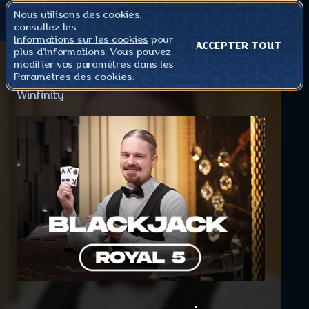
Nous utilisons des cookies,
consultez les
Informations sur les cookies
pour
ACCEPTER TOUT
plus d'informations. Vous pouvez
modifier vos paramètres dans les
Royal Blackjack 5
Paramètres des cookies.
Winfinity