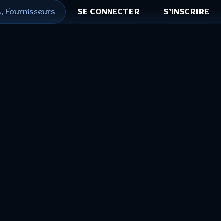
s, Fournisseurs
SE CONNECTER
S'INSCRIRE