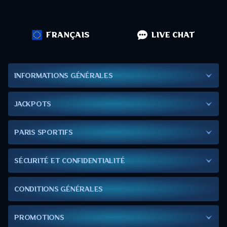
FRANÇAIS
LIVE CHAT
INFORMATIONS GÉNÉRALES
JACKPOTS
PARIS SPORTIFS
SÉCURITÉ ET CONFIDENTIALITÉ
CONDITIONS GÉNÉRALES
PROMOTIONS