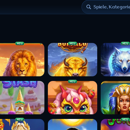
Spiele, Kategori
NEU
NEU
NEU
NEU
NEU
NEU