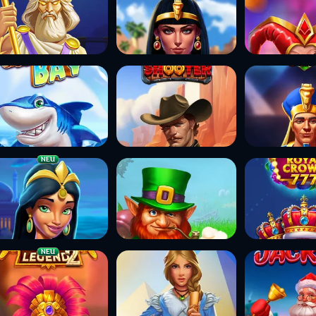
NEU
NEU