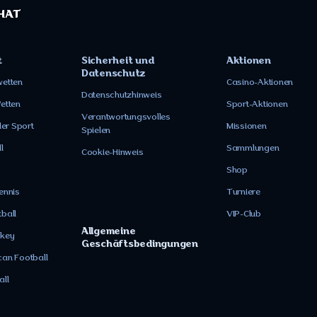
CHAT
t
Sicherheit und
Aktionen
Datenschutz
wetten
Casino-Aktionen
Datenschutzhinweis
etten
Sport-Aktionen
Verantwortungsvolles
ler Sport
Missionen
Spielen
l
Sammlungen
Cookie-Hinweis
s
Shop
ennis
Turniere
ball
VIP-Club
Allgemeine
ckey
Geschäftsbedingungen
an Football
all