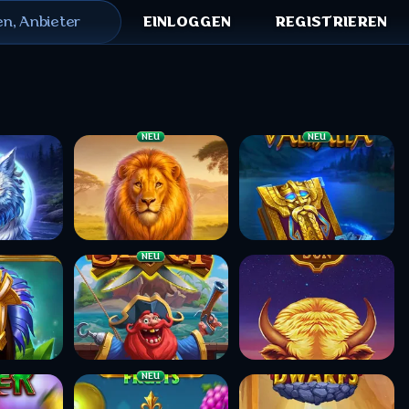
en, Anbieter
EINLOGGEN
REGISTRIEREN
NEU
NEU
NEU
NEU