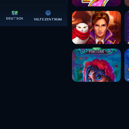
DEUTSCH
HILFEZENTRUM
NEU