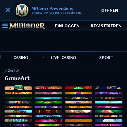
Millioner Anwendung
ÖFFNEN
Erhalte die App für das beste Spiel
EINLOGGEN
REGISTRIEREN
CASINO
LIVE-CASINO
SPORT
Zurück
GameArt
NEU