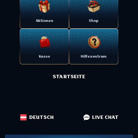
Aktionen
Shop
Kasse
Hilfezentrum
STARTSEITE
DEUTSCH
LIVE CHAT