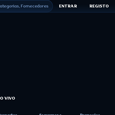
Categorias, Fornecedores
ENTRAR
REGISTO
O VIVO