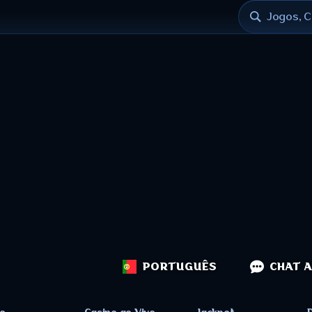
Jogos, 
PORTUGUÊS
CHAT A