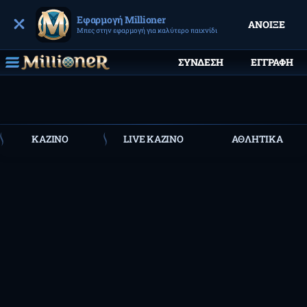
Εφαρμογή Millioner
ΆΝΟΙΞΕ
Μπες στην εφαρμογή για καλύτερο παιχνίδι
ΣΎΝΔΕΣΗ
ΕΓΓΡΑΦΉ
ΚΑΖΊΝΟ
LIVE ΚΑΖΊΝΟ
ΑΘΛΗΤΙΚΆ