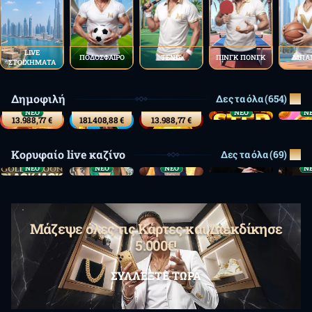
LIVE
ΠΟΔΟΣΦΑΙΡΟ
ΤΕΝΙΣ
ΠΙΝΓΚ ΠΟΝΓΚ
ΜΠΆ
ΣΤΟΙΧΉΜΑΤΑ
Δημοφιλή
Δες τα όλα (654)
NΈΟ
NΈΟ
N
13.988,77 €
181.408,88 €
13.988,77 €
Κορυφαίο live καζίνο
Δες τα όλα (69)
NΈΟ
NΈΟ
NΈΟ
N
Μάζεψε όλες τις Κάρτες και Διεκδίκησε
5.000€!
ΣΥΛΛΕΞΤΕ ΤΩΡΑ