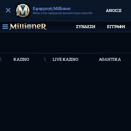
Εφαρμογή Millioner
ΆΝΟΙΞΕ
Μπες στην εφαρμογή για καλύτερο παιχνίδι
ΣΎΝΔΕΣΗ
ΕΓΓΡΑΦΉ
ΚΑΖΊΝΟ
LIVE ΚΑΖΊΝΟ
ΑΘΛΗΤΙΚΆ