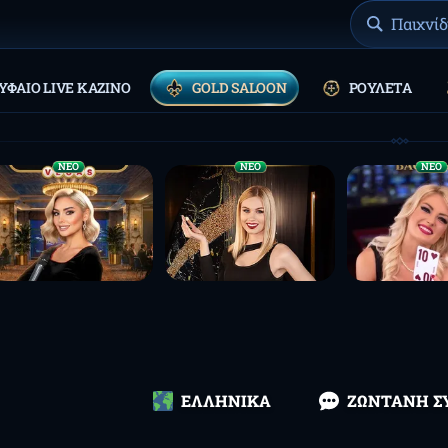
Παιχνίδ
ΥΦΑΊΟ LIVE ΚΑΖΊΝΟ
GOLD SALOON
ΡΟΥΛΈΤΑ
NΈΟ
NΈΟ
NΈΟ
ΕΛΛΗΝΙΚΆ
ΖΩΝΤΑΝΉ Σ