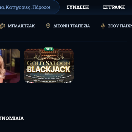
ια, Κατηγορίες, Πάροχοι
ΣΎΝΔΕΣΗ
ΕΓΓΡΑΦΉ
ΜΠΛΆΚΤΖΑΚ
ΔΙΕΘΝΉ ΤΡΑΠΈΖΙΑ
ΣΌΟΥ ΠΑΙΧ
NΈΟ
ΥΝΟΜΙΛΊΑ