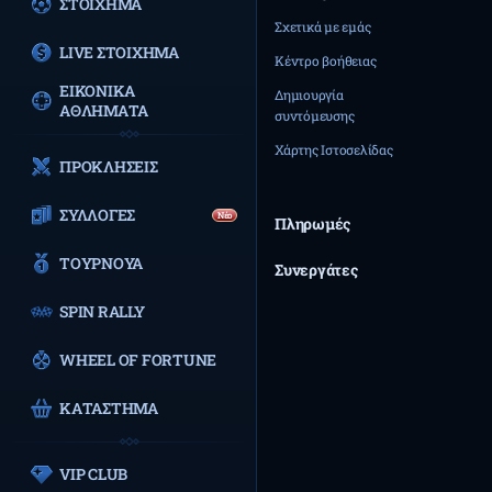
ΣΤΟΊΧΗΜΑ
Σχετικά με εμάς
LIVE ΣΤΟΊΧΗΜΑ
Κέντρο βοήθειας
ΕΙΚΟΝΙΚΆ
Δημιουργία
ΑΘΛΉΜΑΤΑ
συντόμευσης
Χάρτης Ιστοσελίδας
ΠΡΟΚΛΉΣΕΙΣ
ΣΥΛΛΟΓΈΣ
Nέο
Πληρωμές
ΤΟΥΡΝΟΥΆ
Συνεργάτες
SPIN RALLY
WHEEL OF FORTUNE
ΚΑΤΆΣΤΗΜΑ
VIP CLUB