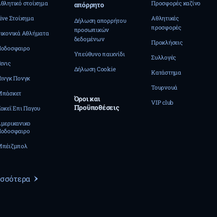
θλητικό στοίχημα
Προσφορές καζίνο
απόρρητο
ive Στοίχημα
Αθλητικές
Δήλωση απορρήτου
προσφορές
προσωπικών
ικονικά Αθλήματα
δεδομένων
Προκλήσεις
οδοσφαιρο
Υπεύθυνο παιχνίδι
Συλλογές
ενις
Δήλωση Cookie
Κατάστημα
ινγκ Πονγκ
Τουρνουά
Μπάσκετ
Όροι και
VIP club
Προϋποθέσεις
οκεϊ Επι Παγου
μερικανικο
οδοσφαιρο
πέιζμπολ
ισσότερα