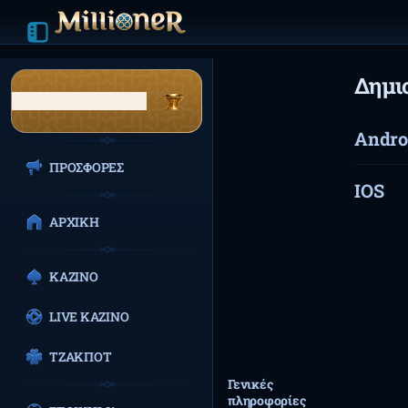
Δημι
WORLD CUP GO!
Andro
ΠΡΟΣΦΟΡΈΣ
IOS
ΑΡΧΙΚΉ
ΚΑΖΊΝΟ
LIVE ΚΑΖΊΝΟ
ΤΖΆΚΠΟΤ
Γενικές
πληροφορίες