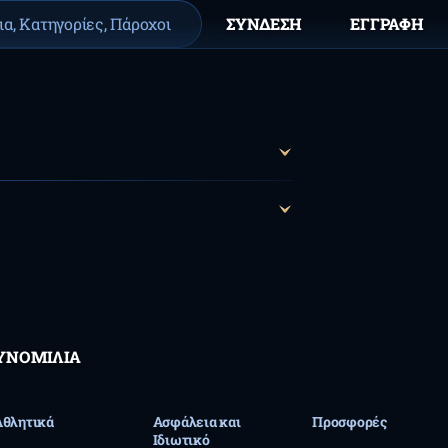
ια, Κατηγορίες, Πάροχοι
ΣΎΝΔΕΣΗ
ΕΓΓΡΑΦΉ
ΥΝΟΜΙΛΊΑ
Αθλητικά
Ασφάλεια και
Προσφορές
Ιδιωτικό