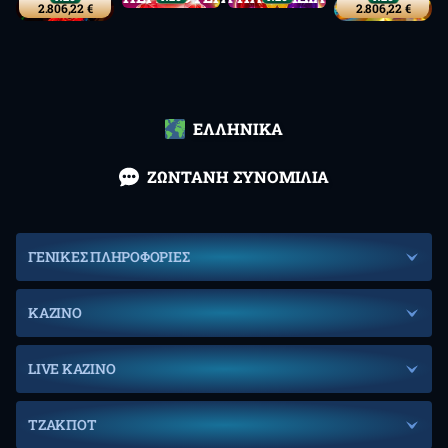
2.806,22 €
2.806,22 €
ΕΛΛΗΝΙΚΆ
ΖΩΝΤΑΝΉ ΣΥΝΟΜΙΛΊΑ
ΓΕΝΙΚΈΣ ΠΛΗΡΟΦΟΡΊΕΣ
ΚΑΖΊΝΟ
LIVE ΚΑΖΊΝΟ
ΤΖΆΚΠΟΤ