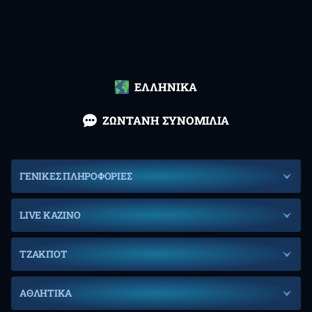
ΕΛΛΗΝΙΚΆ
ΖΩΝΤΑΝΉ ΣΥΝΟΜΙΛΊΑ
ΓΕΝΙΚΈΣ ΠΛΗΡΟΦΟΡΊΕΣ
LIVE ΚΑΖΊΝΟ
ΤΖΆΚΠΟΤ
ΑΘΛΗΤΙΚΆ