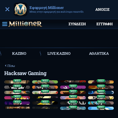
Εφαρμογή Millioner
ΆΝΟΙΞΕ
Μπες στην εφαρμογή για καλύτερο παιχνίδι
ΣΎΝΔΕΣΗ
ΕΓΓΡΑΦΉ
ΚΑΖΊΝΟ
LIVE ΚΑΖΊΝΟ
ΑΘΛΗΤΙΚΆ
Πίσω
Hacksaw Gaming
NΈΟ
NΈΟ
NΈΟ
NΈΟ
NΈΟ
NΈΟ
NΈΟ
NΈΟ
NΈΟ
NΈΟ
NΈΟ
NΈΟ
NΈΟ
NΈΟ
NΈΟ
NΈΟ
NΈΟ
NΈΟ
NΈΟ
NΈΟ