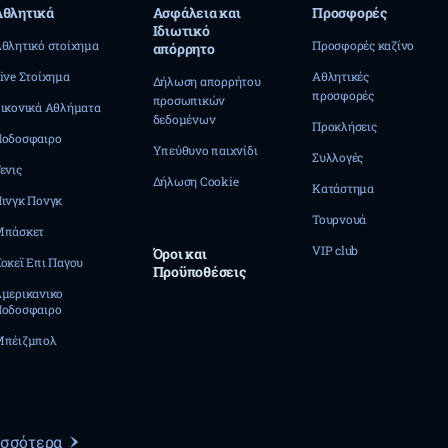
Αθλητικά
Ασφάλεια και
Προσφορές
Ιδιωτικό
θλητικό στοίχημα
Προσφορές καζίνο
απόρρητο
ive Στοίχημα
Αθλητικές
Δήλωση απορρήτου
προσφορές
προσωπικών
ικονικά Αθλήματα
δεδομένων
Προκλήσεις
οδοσφαιρο
Υπεύθυνο παιχνίδι
Συλλογές
ενις
Δήλωση Cookie
Κατάστημα
ινγκ Πονγκ
Τουρνουά
Μπάσκετ
VIP club
Όροι και
οκεϊ Επι Παγου
Προϋποθέσεις
μερικανικο
οδοσφαιρο
πέιζμπολ
ισσότερα