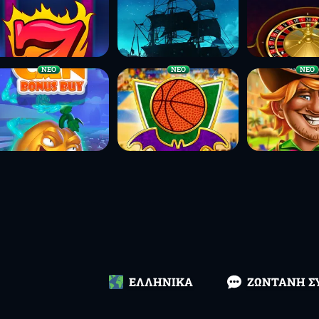
NΈΟ
NΈΟ
NΈΟ
ΕΛΛΗΝΙΚΆ
ΖΩΝΤΑΝΉ Σ