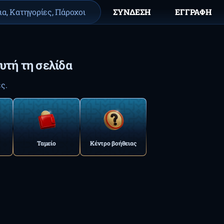
ια, Κατηγορίες, Πάροχοι
ΣΎΝΔΕΣΗ
ΕΓΓΡΑΦΉ
υτή τη σελίδα
ς.
Ταμείο
Κέντρο βοήθειας