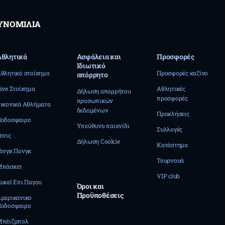
ΥΝΟΜΙΛΊΑ
Αθλητικά
Ασφάλεια και
Προσφορές
Ιδιωτικό
θλητικό στοίχημα
Προσφορές καζίνο
απόρρητο
ive Στοίχημα
Αθλητικές
Δήλωση απορρήτου
προσφορές
προσωπικών
ικονικά Αθλήματα
δεδομένων
Προκλήσεις
οδοσφαιρο
Υπεύθυνο παιχνίδι
Συλλογές
ενις
Δήλωση Cookie
Κατάστημα
ινγκ Πονγκ
Τουρνουά
Μπάσκετ
VIP club
οκεϊ Επι Παγου
Όροι και
Προϋποθέσεις
μερικανικο
οδοσφαιρο
πέιζμπολ