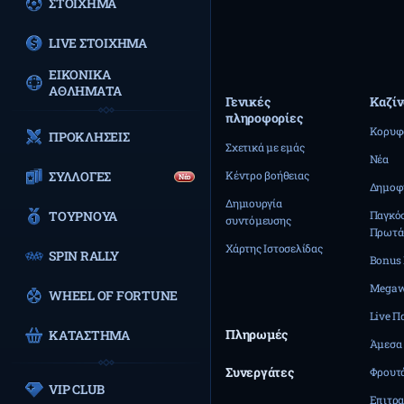
ΣΤΟΊΧΗΜΑ
LIVE ΣΤΟΊΧΗΜΑ
ΕΙΚΟΝΙΚΆ
ΑΘΛΉΜΑΤΑ
Γενικές
Καζίν
πληροφορίες
Κορυφ
ΠΡΟΚΛΉΣΕΙΣ
Σχετικά με εμάς
Νέα
ΣΥΛΛΟΓΈΣ
Κέντρο βοήθειας
Nέο
Δημοφ
Δημιουργία
ΤΟΥΡΝΟΥΆ
Παγκό
συντόμευσης
Πρωτά
Χάρτης Ιστοσελίδας
SPIN RALLY
Bonus
Megaw
WHEEL OF FORTUNE
Live Π
Πληρωμές
ΚΑΤΆΣΤΗΜΑ
Άμεσα 
Συνεργάτες
Φρουτ
VIP CLUB
Επιτρα