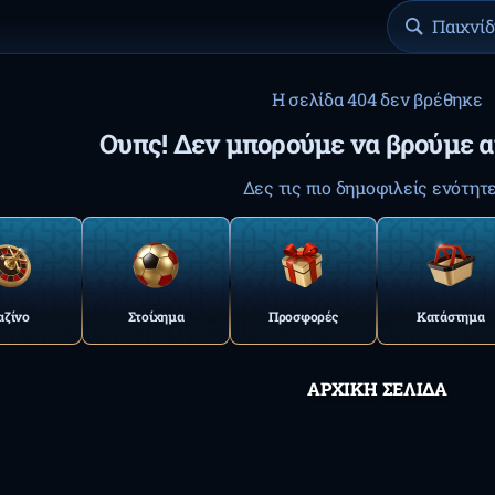
Παιχνίδ
Η σελίδα 404 δεν βρέθηκε
Ουπς! Δεν μπορούμε να βρούμε α
Δες τις πιο δημοφιλείς ενότητε
αζίνο
Στοίχημα
Προσφορές
Κατάστημα
ΑΡΧΙΚΉ ΣΕΛΊΔΑ