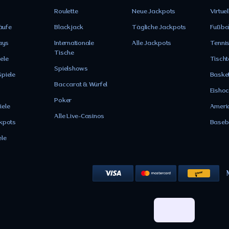
Roulette
Neue Jackpots
Virtuel
äufe
Blackjack
Tägliche Jackpots
Fußbal
ays
Internationale
Alle Jackpots
Tenni
Tische
ele
Tischt
Spielshows
Spiele
Basket
Baccarat & Würfel
Eisho
Poker
iele
Americ
Alle Live-Casinos
ckpots
Baseb
ele