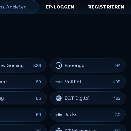
en, Anbieter
EINLOGGEN
REGISTRIEREN
aw Gaming
Booongo
326
94
mat
VoltEnt
183
435
ay
EGT Digital
85
182
Jacks
63
30