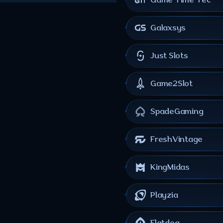
Game Time Tec
Galaxsys
Just Slots
Game2Slot
SpadeGaming
FreshVintage
KingMidas
Playzia