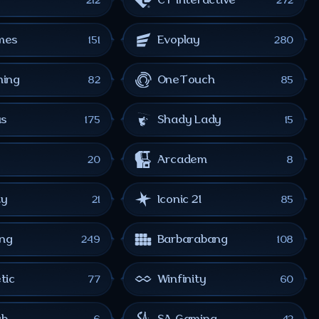
CT Interactive
212
272
mes
Evoplay
151
280
ming
OneTouch
82
85
us
Shady Lady
175
15
Arcadem
20
8
ty
Iconic 21
21
85
ng
Barbarabang
249
108
tic
Winfinity
77
60