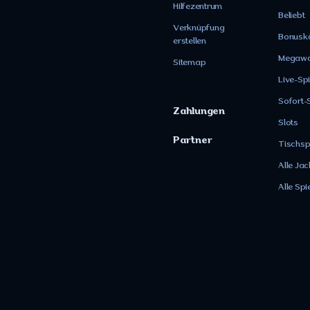
Hilfezentrum
Beliebt
Verknüpfung
Bonusk
erstellen
Megaw
Sitemap
Live-Spi
Sofort-
Zahlungen
Slots
Partner
Tischsp
Alle Ja
Alle Spi