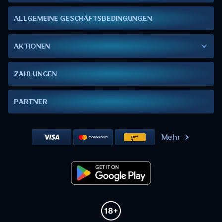
ALLGEMEINE GESCHÄFTSBEDINGUNGEN
AKTIONEN
ZAHLUNGEN
PARTNER
Mehr