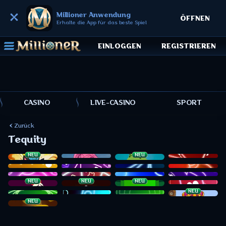
Millioner Anwendung
ÖFFNEN
Erhalte die App für das beste Spiel
EINLOGGEN
REGISTRIEREN
CASINO
LIVE-CASINO
SPORT
Zurück
Tequity
NEU
NEU
NEU
NEU
NEU
NEU
NEU