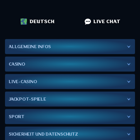
DEUTSCH
LIVE CHAT
ALLGEMEINE INFOS
CASINO
LIVE-CASINO
JACKPOT-SPIELE
SPORT
SICHERHEIT UND DATENSCHUTZ