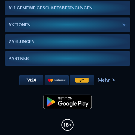
ALLGEMEINE GESCHÄFTSBEDINGUNGEN
AKTIONEN
ZAHLUNGEN
PARTNER
Mehr